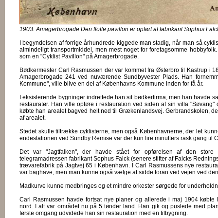
1903. Amagerbrogade Den flotte pavillon er opført af fabrikant Sophus Falck
I begyndelsen af forrige århundrede kiggede man stadig, når man så cyklist
almindeligt transportmiddel, men mest noget for foretagsomme hobbyfolk.
som en "Cyklist Pavillon" på Amagerbrogade.
Bødkermester Carl Rasmussen der var kommet fra Østerbro til Kastrup i 18
Amagerbrogade 241 ved nuværende Sundbyvester Plads. Han fornemmed
Kommune", ville blive en del af Københavns Kommune inden for få år.
I eksisterende bygninger indrettede han sit bødkerfirma, men han havde s
restauratør. Han ville opføre i restauration ved siden af sin villa "Søvang
købte han arealet bagved helt ned til Grækenlandsvej. Gerbrandskolen, der 
af arealet.
Stedet skulle tiltrække cyklisterne, men også Københavnerne, der let k
endestationen ved Sundby Remise var der kun fire minutters rask gang til C
Det var "Jagtfalken", der havde stået for opførelsen af den store t
telegramadressen fabrikant Sophus Falck (senere stifter af Falcks Redningsk
trævarefabrik på Jagtvej 65 i København. I Carl Rasmussens nye restauran
var baghave, men man kunne også vælge at sidde foran ved vejen ved den 
Madkurve kunne medbringes og et mindre orkester sørgede for underholdn
Carl Rasmussen havde fortsat nye planer og allerede i maj 1904 købte 
nord. I alt var området nu på 5 tønder land. Han gik og puslede med pla
første omgang udvidede han sin restauration med en tilbygning.