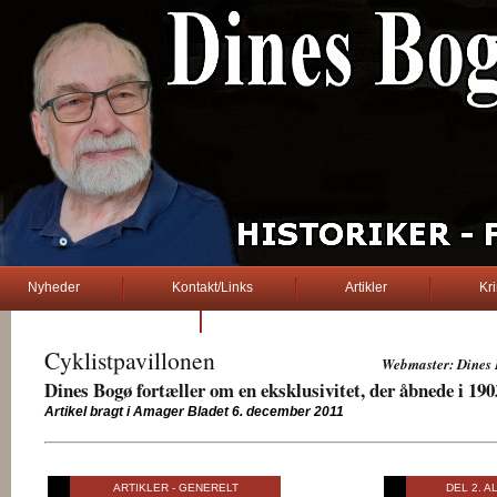
Nyheder
Kontakt/Links
Artikler
Kr
2. verdenskrig
Cyklistpavillonen
.... dines bogø .....
Webmaster: Dines
Dines Bogø fortæller om en eksklusivitet, der åbnede i 1
Artikel bragt i Amager Bladet 6. december 2011
... dines bogø ...
ARTIKLER - GENERELT
DEL 2. 