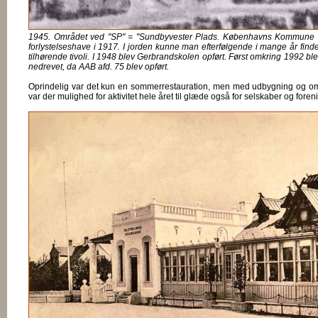
1945. Området ved "SP" = "Sundbyvester Plads. Københavns Kommune o
forlystelseshave i 1917. I jorden kunne man efterfølgende i mange år finde
tilhørende tivoli. I 1948 blev Gerbrandskolen opført. Først omkring 1992 
nedrevet, da AAB afd. 75 blev opført.
Oprindelig var det kun en sommerrestauration, men med udbygning og omb
var der mulighed for aktivitet hele året til glæde også for selskaber og foren