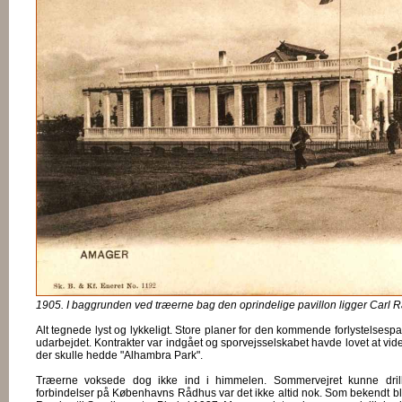
1905. I baggrunden ved træerne bag den oprindelige pavillon ligger Carl 
Alt tegnede lyst og lykkeligt. Store planer for den kommende forlystelsesp
udarbejdet. Kontrakter var indgået og sporvejsselskabet havde lovet at vider
der skulle hedde "Alhambra Park".
Træerne voksede dog ikke ind i himmelen. Sommervejret kunne dr
forbindelser på Københavns Rådhus var det ikke altid nok. Som bekendt blev