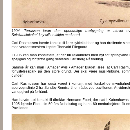
1904. Terrassen foran den oprindelige træbygning er blevet ove
Selskabslokaler" i ny stil er tilføjet mod nord.
Carl Rasmussen havde kontakt til flere cykleklubber og han drøftende si
med verdensmestren i sprint Thorvald Ellegaard.
I 1905 kan man konstatere, at der nu reklameres med nyt flot springvand i
spejlglas og for første gang serveres Carlsberg Påskebryg.
Samme år kan man i Amager Avis / Amager Bladet læse, at Carl Rasmus
forlystelsespark på den store grund. Der skal være musiktribune, somme
gynger.
Carl Rasmussen har også været i kontant med forskellige myndighede
sporvognslinje 2 fra Sundby Remise til området ved pavillonen. At videre
var opgivet på forhånd.
Han havde tæt kontakt til direktør Hermann Ebert, der sad i Københavns
1905 fejrede Ebert sin 50 års fødselsdag og hans 60 medarbejdere fik en fe
Pavillonen.