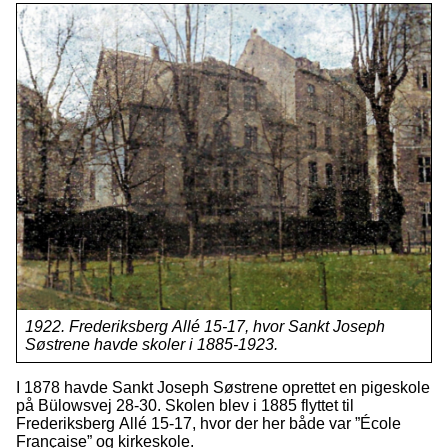
1922. Frederiksberg Allé 15-17, hvor Sankt Joseph
Søstrene havde skoler i 1885-1923.
I 1878 havde Sankt Joseph Søstrene oprettet en pigeskole
på Bülowsvej 28-30. Skolen blev i 1885 flyttet til
Frederiksberg Allé 15-17, hvor der her både var ”École
Française” og kirkeskole.