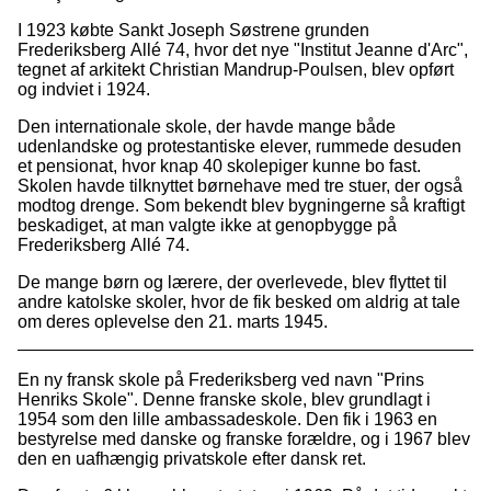
I 1923 købte Sankt Joseph Søstrene grunden
Frederiksberg Allé 74, hvor det nye "Institut Jeanne d'Arc",
tegnet af arkitekt Christian Mandrup-Poulsen, blev opført
og indviet i 1924.
Den internationale skole, der havde mange både
udenlandske og protestantiske elever, rummede desuden
et pensionat, hvor knap 40 skolepiger kunne bo fast.
Skolen havde tilknyttet børnehave med tre stuer, der også
modtog drenge. Som bekendt blev bygningerne så kraftigt
beskadiget, at man valgte ikke at genopbygge på
Frederiksberg Allé 74.
De mange børn og lærere, der overlevede, blev flyttet til
andre katolske skoler, hvor de fik besked om aldrig at tale
om deres oplevelse den 21. marts 1945.
En ny fransk skole på Frederiksberg ved navn "Prins
Henriks Skole". Denne franske skole, blev grundlagt i
1954 som den lille ambassadeskole. Den fik i 1963 en
bestyrelse med danske og franske forældre, og i 1967 blev
den en uafhængig privatskole efter dansk ret.