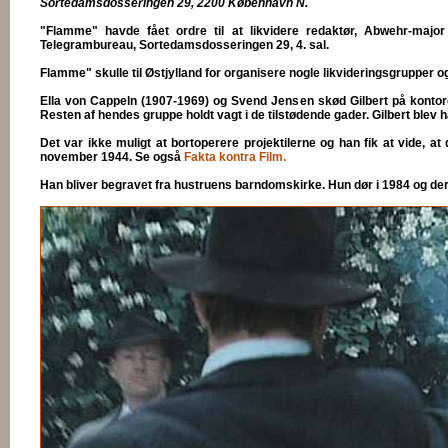
Sortedamsdosseringen 29, 2200 København N.
"Flamme" havde fået ordre til at likvidere redaktør, Abwehr-majo
Telegrambureau, Sortedamsdosseringen 29, 4. sal.
Flamme" skulle til Østjylland for organisere nogle likvideringsgrupper 
Ella von Cappeln (1907-1969) og Svend Jensen skød Gilbert på kontoret 
Resten af hendes gruppe holdt vagt i de tilstødende gader. Gilbert blev 
Det var ikke muligt at bortoperere projektilerne og han fik at vide, at
november 1944. Se også
Fakta kontra Film.
Han bliver begravet fra hustruens barndomskirke. Hun dør i 1984 og dere