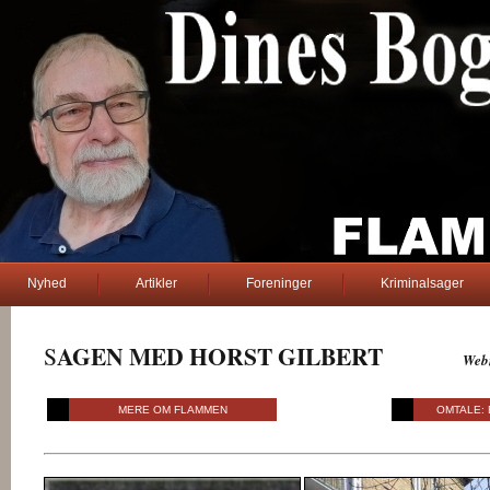
Nyhed
Artikler
Foreninger
Kriminalsager
AGEN MED HORST GILBERT
S
D. Bogø
Web
...... Dines Bogø ...
MERE OM FLAMMEN
OMTALE: