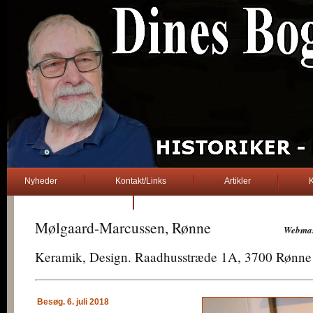
Nyheder
Kontakt/Links
Artikler
K
2. verdenskrig
Dines Bogø
Mølgaard-Marcussen, Rønne
Webmas
Keramik, Design. Raadhusstræde 1A, 3700 Rønne
Besøg. 6. juli 2018
......