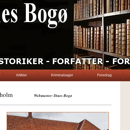
Artikler
Kriminalsager
Foredrag
D. Bogø
nholm
Webmaster: Dines Bogø
......