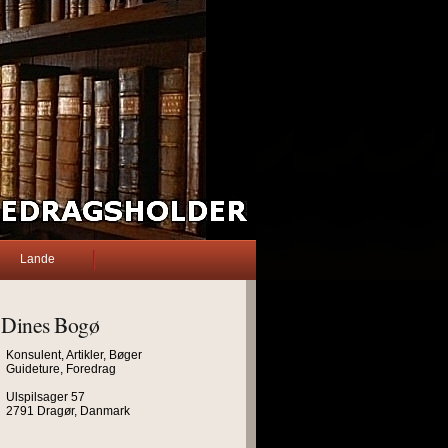
Lande
Dines Bogø
Konsulent, Artikler, Bøger
Guideture, Foredrag
Ulspilsager 57
2791 Dragør, Danmark