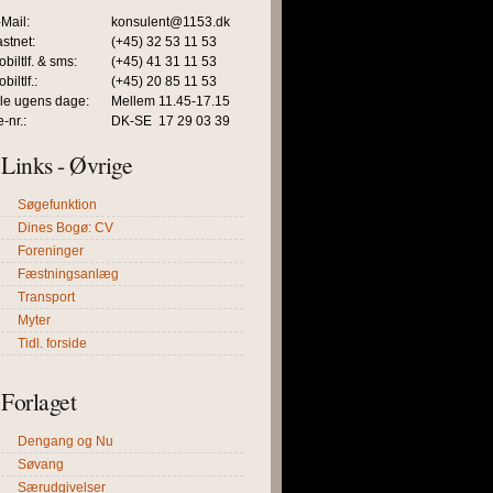
Mail:
konsulent@1153.dk
stnet:
(+45) 32 53 11 53
biltlf. & sms:
(+45) 41 31 11 53
biltlf.:
(+45) 20 85 11 53
lle ugens dage:
Mellem 11.45-17.15
-nr.:
DK-SE 17 29 03 39
Links - Øvrige
Søgefunktion
Dines Bogø: CV
Foreninger
Fæstningsanlæg
Transport
Myter
Tidl. forside
Forlaget
Dengang og Nu
Søvang
Særudgivelser