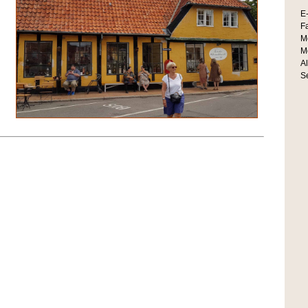
E-
Fa
Mo
Mo
A
Se