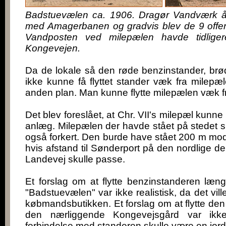
Badstuevælen ca. 1906. Dragør Vandværk å
med Amagerbanen og gradvis blev de 9 offent
Vandposten ved milepælen havde tidlige
Kongevejen.
Da de lokale så den røde benzinstander, brø
ikke kunne få flyttet stander væk fra milepæl
anden plan. Man kunne flytte milepælen væk f
Det blev foreslået, at Chr. VII's milepæl kunne fly
anlæg. Milepælen der havde stået på stedet s
også forkert. Den burde have stået 200 m mod
hvis afstand til Sønderport på den nordlige d
Landevej skulle passe.
Et forslag om at flytte benzinstanderen læn
"Badstuevælen" var ikke realistisk, da det vill
købmandsbutikken. Et forslag om at flytte den
den nærliggende Kongevejsgård var ikke 
forbindelse med standeren skulle være en jordt