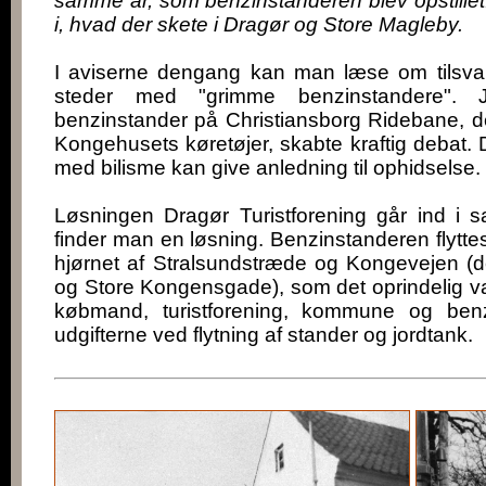
samme år, som benzinstanderen blev opstille
i, hvad der skete i Dragør og Store Magleby.
I aviserne dengang kan man læse om tilsva
steder med "grimme benzinstandere".
benzinstander på Christiansborg Ridebane, der
Kongehusets køretøjer, skabte kraftig debat. D
med bilisme kan give anledning til ophidselse.
Løsningen Dragør Turistforening går ind i s
finder man en løsning. Benzinstanderen flyttes
hjørnet af Stralsundstræde og Kongevejen 
og Store Kongensgade), som det oprindelig var
købmand, turistforening, kommune og benz
udgifterne ved flytning af stander og jordtank.