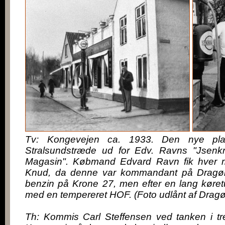
Tv: Kongevejen ca. 1933. Den nye plac
Stralsundstræde ud for Edv. Ravns "Jsenk
Magasin". Købmand Edvard Ravn fik hver 
Knud, da denne var kommandant på Dragør F
benzin på Krone 27, men efter en lang køretu
med en tempereret HOF. (Foto udlånt af Dragør
Th: Kommis Carl Steffensen ved tanken i tr