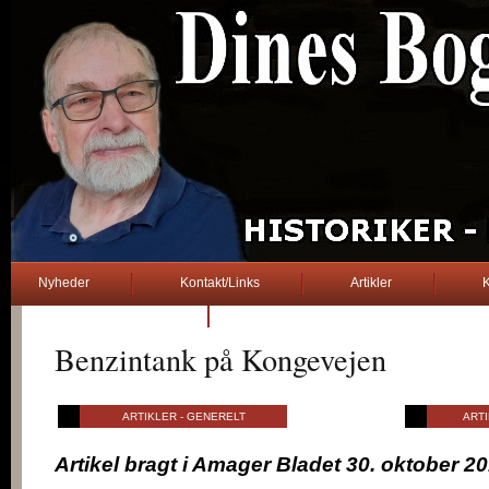
Nyheder
Kontakt/Links
Artikler
K
2. verdenskrig
Benzintank på Kongevejen
.............
..... Dines Bogø .....
ARTIKLER - GENERELT
ARTI
Artikel bragt i Amager Bladet 30. oktober 2