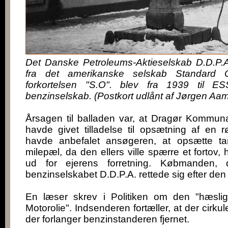
Det Danske Petroleums-Aktieselskab D.D.P.A.
fra det amerikanske selskab Standard O
forkortelsen "S.O". blev fra 1939 til E
benzinselskab. (Postkort udlånt af Jørgen Aa
Årsagen til balladen var, at Dragør Kommuna
havde givet tilladelse til opsætning af en 
havde anbefalet ansøgeren, at opsætte ta
milepæl, da den ellers ville spærre et fortov, 
ud for ejerens forretning. Købmanden,
benzinselskabet D.D.P.A. rettede sig efter d
En læser skrev i Politiken om den "hæsli
Motorolie". Indsenderen fortæller, at der cirkul
der forlanger benzinstanderen fjernet.