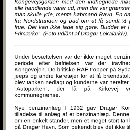
Kongevejsgården med den indhegnede mød
alle handlende varer ud, men der var grænser 
man skulle yde, mente købmand Ravn. En dag
fra Nordstranden og bad om at få sendt ½ 
frue. Det kan ikke lade sig gøre. Buddet er
Frimærke". (Foto udlånt af Dragør Lokalarkiv).
Under besættelsen var der ikke meget benzin 
periode efter befrielsen var der travl
Kongevejen. De britiske RAF-tropper på Sy
jeeps og andre køretøjer for at få brændstof.
blev tanken nedlagt og kunderne var herefter 
"Autoparken", der lå på Kirkevej 
kommunegrænse.
Nye benzinanlæg I 1932 gav Dragør Kom
tilladelse til anlæg af et benzinanlæg. Denne
om en enkelt stander, men et meget stort tank
på Dragør Havn. Som bekendt blev det ikke ti