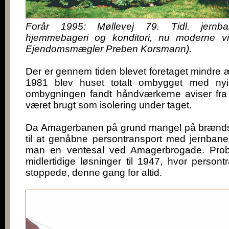
Forår 1995: Møllevej 79. Tidl. jernbane
hjemmebageri og konditori, nu moderne vil
Ejendomsmægler Preben Korsmann).
Der er gennem tiden blevet foretaget mindre æ
1981 blev huset totalt ombygget med nyin
ombygningen fandt håndværkerne aviser fra
været brugt som isolering under taget.
Da Amagerbanen på grund mangel på brændst
til at genåbne persontransport med jernban
man en ventesal ved Amagerbrogade. Prob
midlertidige løsninger til 1947, hvor person
stoppede, denne gang for altid.