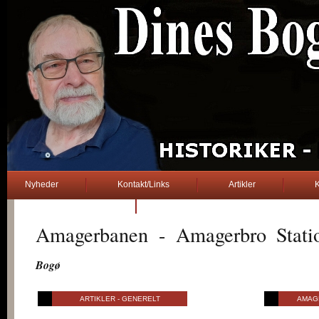
Nyheder
Kontakt/Links
Artikler
K
2. verdenskrig
Amagerbanen - Amagerbro Stati
Bogø
..... Dines Bogø .....
ARTIKLER - GENERELT
AMAG