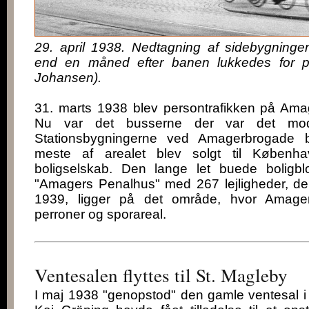
29. april 1938. Nedtagning af sidebygning
end en måned efter banen lukkedes for per
Johansen).
31. marts 1938 blev persontrafikken på Amage
Nu var det busserne der var det moder
Stationsbygningerne ved Amagerbrogade b
meste af arealet blev solgt til Køben
boligselskab. Den lange let buede boligbl
"Amagers Penalhus" med 267 lejligheder, der 
1939, ligger på det område, hvor Amager
perroner og sporareal.
Ventesalen flyttes til St. Magleby
I maj 1938 "genopstod" den gamle ventesal i 