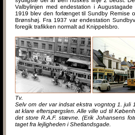
sydligste del af øen huskes linje 2 bedst. 
Valbylinjen med endestation i Augustagade
1919 blev den forlænget til Sundby Remise og
Brønshøj. Fra 1937 var endestation Sundbyve
foregik trafikken normalt ad Knippelsbro.
Tv.
Selv om der var indsat ekstra vogntog 1. juli 1
at klare efterspørgslen. Alle ville ud til Købe
det store R.A.F. stævne. (Erik Johansens fo
taget fra lejligheden i Shetlandsgade.