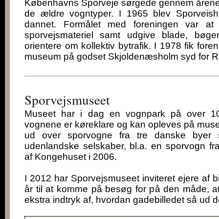
Københavns Sporveje sørgede gennem årene 
de ældre vogntyper. I 1965 blev Sporveish
dannet. Formålet med foreningen var at 
sporvejsmateriel samt udgive blade, bø
orientere om kollektiv bytrafik. I 1978 fik foren
museum på godset Skjoldenæsholm syd for Ro
Sporvejsmuseet
Museet har i dag en vognpark på over 1
vognene er køreklare og kan opleves på mus
ud over sporvogne fra tre danske byer
udenlandske selskaber, bl.a. en sporvogn fr
af Kongehuset i 2006.
I 2012 har Sporvejsmuseet inviteret ejere af bi
år til at komme på besøg for på den måde, a
ekstra indtryk af, hvordan gadebilledet så ud 