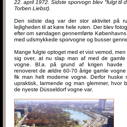
22. april 1972. Sidste sporvogn blev "fulgt til d
Torben Liebst).
Den sidste dag var der stor aktivitet på 
lejligheden til at køre hele ruten. Der blev foto
efter om søndagen gennemførte Københavns 
med udsmykkede sporvogne og busser genn
Mange fulgte optoget med et vist vemod, men
sig over, at nu slap man af med de gaml
vogne. Bl.a. på grund af krigen havde
renoveret de ældre 60-70 årige gamle vogne o
fik man helt moderne vogne. Derfor husk
upraktisk, larmende og man glemmer, hvor 
de nyeste Düsseldorf vogne var.