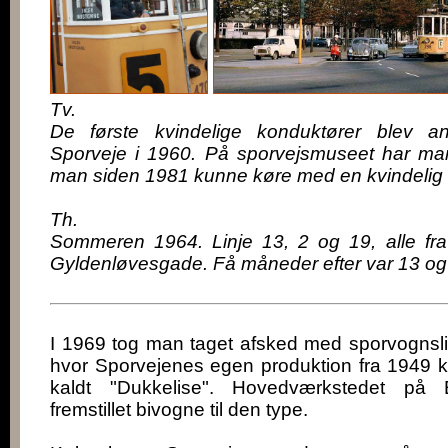
Tv.
De første kvindelige konduktører blev 
Sporveje i 1960. På sporvejsmuseet har man 
man siden 1981 kunne køre med en kvindelig 
Th.
Sommeren 1964. Linje 13, 2 og 19, alle fr
Gyldenløvesgade. Få måneder efter var 13 og 19 
I 1969 tog man taget afsked med sporvognslin
hvor Sporvejenes egen produktion fra 1949 k
kaldt "Dukkelise". Hovedværkstedet på E
fremstillet bivogne til den type.