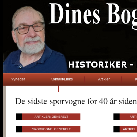
Nyheder
Kontakt/Links
Artikler
K
2. verdenskrig
De sidste sporvogne for 40 år siden
..... Dines Bogø .....
ARTIKLER: GENERELT
ARTI
SPORVOGNE: GENERELT
ARTIKEL