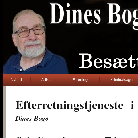
Nyhed
Artikler
Foreninger
Kriminalsager
Efterretningstjeneste 
Dines Bogø