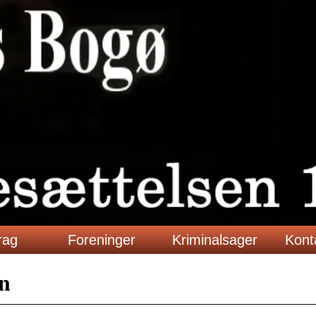
rag
Foreninger
Kriminalsager
Kont
en