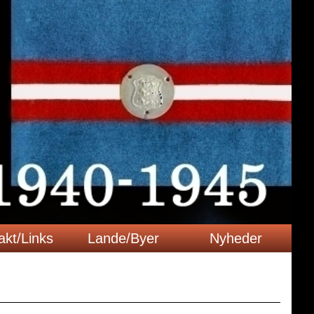
akt/Links
Lande/Byer
Nyheder